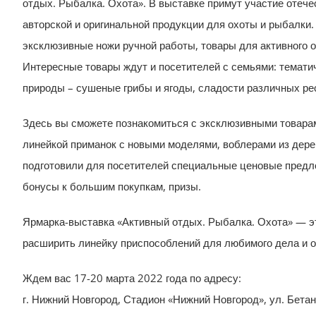
отдых. Рыбалка. Охота». В выставке примут участие отеч
авторской и оригинальной продукции для охоты и рыбалки
эксклюзивные ножи ручной работы, товары для активного о
Интересные товары ждут и посетителей с семьями: темати
природы – сушеные грибы и ягоды, сладости различных рес
Здесь вы сможете познакомиться с эксклюзивными товарам
линейкой приманок с новыми моделями, воблерами из дере
подготовили для посетителей специальные ценовые предло
бонусы к большим покупкам, призы.
Ярмарка-выставка «Активный отдых. Рыбалка. Охота» — эт
расширить линейку приспособлений для любимого дела и о
Ждем вас 17-20 марта 2022 года по адресу:
г. Нижний Новгород, Стадион «Нижний Новгород», ул. Бетан