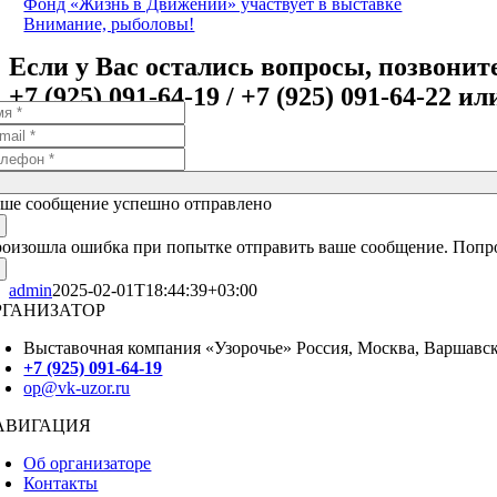
Фонд «Жизнь в Движении» участвует в выставке
Внимание, рыболовы!
Если у Вас остались вопросы, позвонит
+7 (925) 091-64-19 / +7 (925) 091-64-22 и
ше сообщение успешно отправлено
оизошла ошибка при попытке отправить ваше сообщение. Попро
admin
2025-02-01T18:44:39+03:00
РГАНИЗАТОР
Выставочная компания «Узорочье» Россия, Москва, Варшавско
+7 (925) 091-64-19
op@vk-uzor.ru
АВИГАЦИЯ
Об организаторе
Контакты